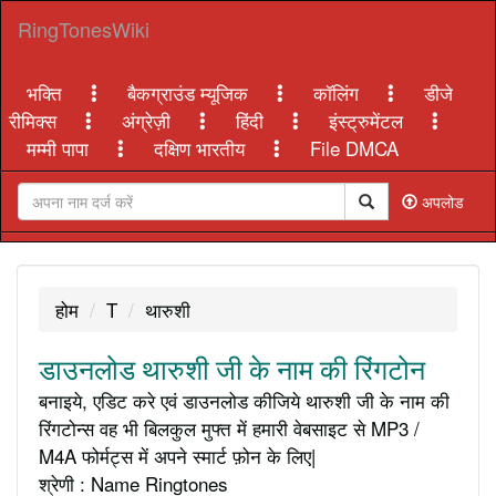
RingTonesWiki
भक्ति
बैकग्राउंड म्यूजिक
कॉलिंग
डीजे
रीमिक्स
अंग्रेज़ी
हिंदी
इंस्ट्रुमेंटल
मम्मी पापा
दक्षिण भारतीय
File DMCA
अपलोड
होम
T
थारुशी
डाउनलोड थारुशी जी के नाम की रिंगटोन
बनाइये, एडिट करे एवं डाउनलोड कीजिये थारुशी जी के नाम की
रिंगटोन्स वह भी बिलकुल मुफ्त में हमारी वेबसाइट से MP3 /
M4A फोर्मट्स में अपने स्मार्ट फ़ोन के लिए|
श्रेणी : Name Ringtones