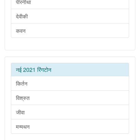
पीरनीथा
देवीकी
कवन
नई 2021 रिंगटोन
किर्तन
विश्रुत
जीवा
मन्मथन