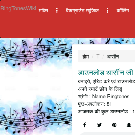
RingTonesWiki
भक्ति
बैकग्राउंड म्यूजिक
कॉलिंग
होम
T
थार्सीन
डाउनलोड थार्सीन जी 
बनाइये, एडिट करे एवं डाउनलोड 
अपने स्मार्ट फ़ोन के लिए|
श्रेणी : Name Ringtones
पृष्ठ-अवलोकन: 81
आजतक की कुल डाउनलोड : 