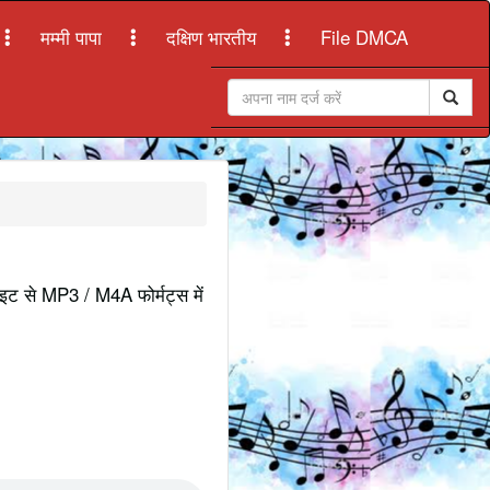
मम्मी पापा
दक्षिण भारतीय
File DMCA
साइट से MP3 / M4A फोर्मट्स में