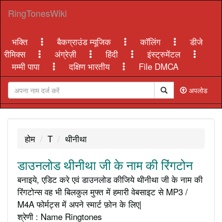
RingTonesWiki
भक्ति
बैकग्राउंड म्यूजिक
कॉलिंग
डीजे
रीमिक्स
अंग्रेज़ी
हिंदी
इंस्ट्रुमेंटल
मम्मी पापा
दक्षिण भारतीय
File DMCA
अपलोड
होम
T
थीनीथा
डाउनलोड थीनीथा जी के नाम की रिंगटोन
बनाइये, एडिट करे एवं डाउनलोड कीजिये थीनीथा जी के नाम की
रिंगटोन्स वह भी बिलकुल मुफ्त में हमारी वेबसाइट से MP3 /
M4A फोर्मट्स में अपने स्मार्ट फ़ोन के लिए|
श्रेणी : Name Ringtones