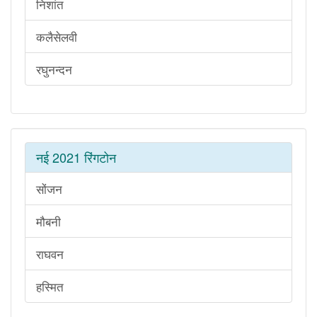
निशांत
कलैसेलवी
रघुनन्दन
नई 2021 रिंगटोन
सोंजन
मौबनी
राघवन
हस्मित