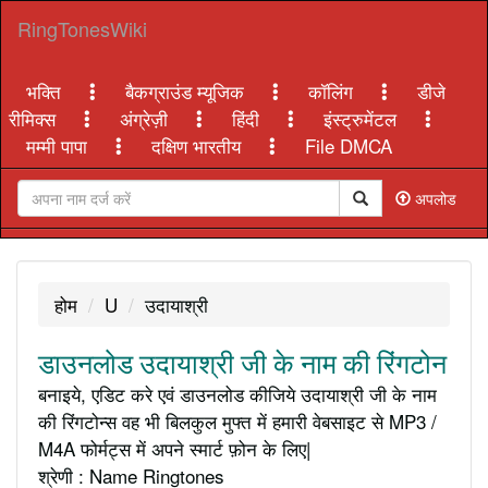
RingTonesWiki
भक्ति
बैकग्राउंड म्यूजिक
कॉलिंग
डीजे
रीमिक्स
अंग्रेज़ी
हिंदी
इंस्ट्रुमेंटल
मम्मी पापा
दक्षिण भारतीय
File DMCA
अपलोड
होम
U
उदायाश्री
डाउनलोड उदायाश्री जी के नाम की रिंगटोन
बनाइये, एडिट करे एवं डाउनलोड कीजिये उदायाश्री जी के नाम
की रिंगटोन्स वह भी बिलकुल मुफ्त में हमारी वेबसाइट से MP3 /
M4A फोर्मट्स में अपने स्मार्ट फ़ोन के लिए|
श्रेणी : Name Ringtones