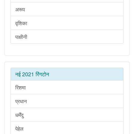
अरूप
वृशिका
पाक्षीनी
नई 2021 रिंगटोन
रिशमा
प्रधान
धर्मेंदु
पेहेल