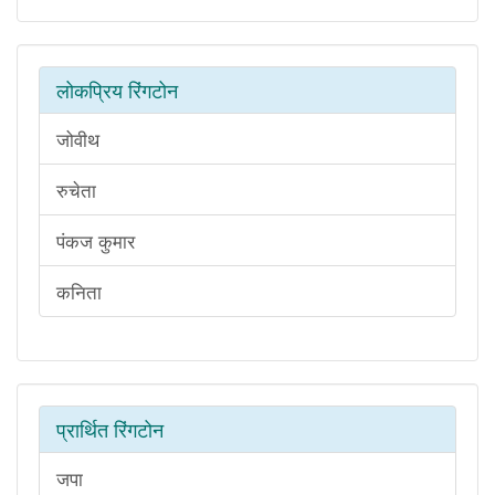
लोकप्रिय रिंगटोन
जोवीथ
रुचेता
पंकज कुमार
कनिता
प्रार्थित रिंगटोन
जपा