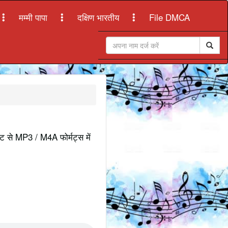
मम्मी पापा
दक्षिण भारतीय
File DMCA
इट से MP3 / M4A फोर्मट्स में