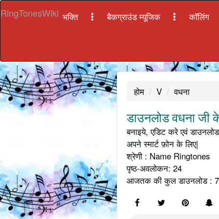
RingTonesWiki
भक्ति
बैकग्राउंड म्यूजिक
कॉलिंग
होम
V
वधना
डाउनलोड वधना जी के
बनाइये, एडिट करे एवं डाउनलोड 
अपने स्मार्ट फ़ोन के लिए|
श्रेणी : Name Ringtones
पृष्ठ-अवलोकन: 24
आजतक की कुल डाउनलोड : 7