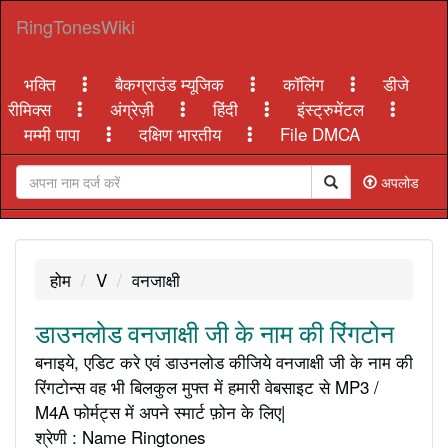
RingTonesWiki
भक्ति
बैकग्राउंड म्यूजिक
कॉलिंग
डीजे
रीमिक्स
अंग्रेज़ी
हिंदी
इंस्ट्रुमेंटल
मम्मी पापा
दक्षिण भारतीय
File DMCA
अपलोड
होम
V
वनजाक्षी
डाउनलोड वनजाक्षी जी के नाम की रिंगटोन
बनाइये, एडिट करे एवं डाउनलोड कीजिये वनजाक्षी जी के नाम की
रिंगटोन्स वह भी बिलकुल मुफ्त में हमारी वेबसाइट से MP3 /
M4A फोर्मट्स में अपने स्मार्ट फ़ोन के लिए|
श्रेणी : Name Ringtones