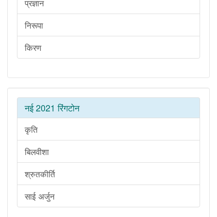
प्रज्ञान
निरूपा
किरण
नई 2021 रिंगटोन
कृति
बिलवीशा
श्रुतकीर्ति
साई अर्जुन