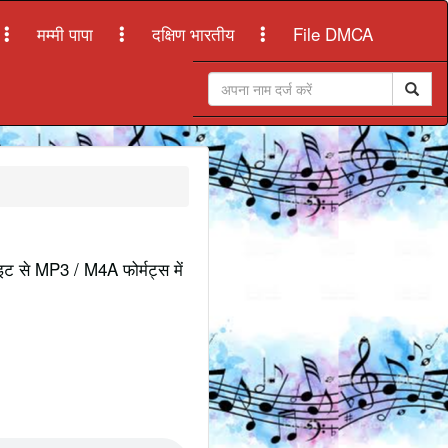
मम्मी पापा
दक्षिण भारतीय
File DMCA
ाइट से MP3 / M4A फोर्मट्स में