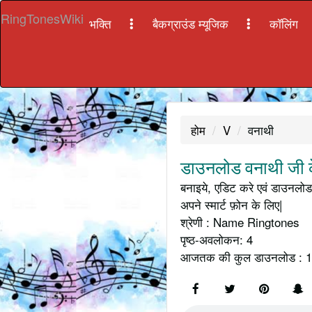
RingTonesWiki
भक्ति
बैकग्राउंड म्यूजिक
कॉलिंग
होम
V
वनाथी
डाउनलोड वनाथी जी क
बनाइये, एडिट करे एवं डाउनलोड 
अपने स्मार्ट फ़ोन के लिए|
श्रेणी : Name Ringtones
पृष्ठ-अवलोकन: 4
आजतक की कुल डाउनलोड : 