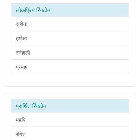
लोकप्रिय रिंगटोन
सुहीना
हर्याक्षा
स्नेहाली
प्रभाष
प्रार्थित रिंगटोन
महृषि
रीगेश