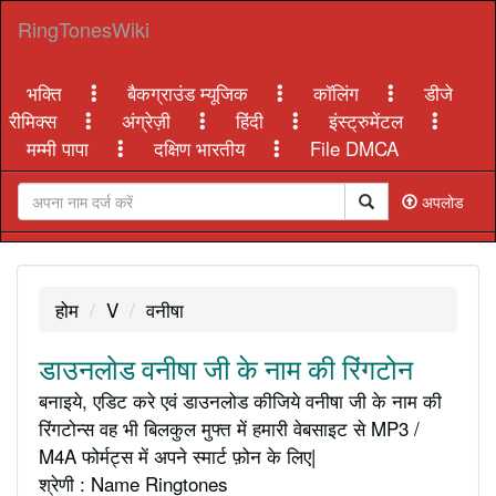
RingTonesWiki
भक्ति
बैकग्राउंड म्यूजिक
कॉलिंग
डीजे
रीमिक्स
अंग्रेज़ी
हिंदी
इंस्ट्रुमेंटल
मम्मी पापा
दक्षिण भारतीय
File DMCA
अपलोड
होम
V
वनीषा
डाउनलोड वनीषा जी के नाम की रिंगटोन
बनाइये, एडिट करे एवं डाउनलोड कीजिये वनीषा जी के नाम की
रिंगटोन्स वह भी बिलकुल मुफ्त में हमारी वेबसाइट से MP3 /
M4A फोर्मट्स में अपने स्मार्ट फ़ोन के लिए|
श्रेणी : Name Ringtones