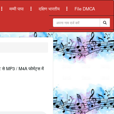
मम्मी पापा
दक्षिण भारतीय
File DMCA
इट से MP3 / M4A फोर्मट्स में