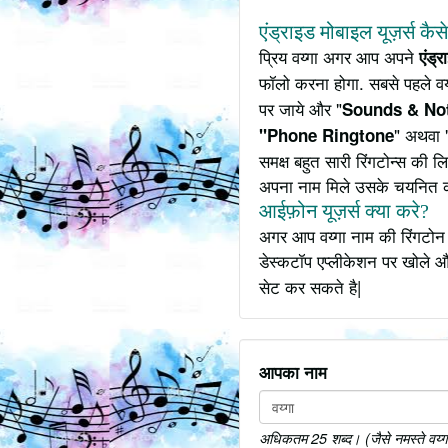
एंड्राइड मोबाइल यूज़र्स कैस
प्रिय वय्गा अगर आप अपने
एंड्
फॉलो करना होगा. सबसे पहले वय
पर जाये और "
Sounds & Not
" अथवा 
"Phone Ringtone
समक्ष बहुत सारी रिंगटोन्स की
अपना नाम मिले उसके चयनित 
आईफ़ोन यूज़र्स क्या करे?
अगर आप वय्गा नाम की रिंगटोन 
डेस्कटॉप एप्लीकेशन पर खोले औ
सेट कर सकते है|
आपका नाम
अधिकतम 25 शब्द। (जैसे नमस्ते वय्गा य