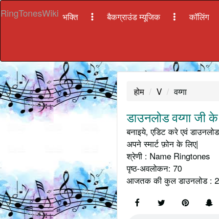
RingTonesWiki
भक्ति
बैकग्राउंड म्यूजिक
कॉलिंग
होम
V
वय्गा
डाउनलोड वय्गा जी के
बनाइये, एडिट करे एवं डाउनलोड 
अपने स्मार्ट फ़ोन के लिए|
श्रेणी : Name Ringtones
पृष्ठ-अवलोकन: 70
आजतक की कुल डाउनलोड : 2