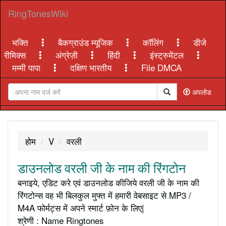
RingTonesWiki
भक्ति
बैकग्राउंड म्यूजिक
कॉलिंग
डीजे
रीमिक्स
अंग्रेज़ी
हिंदी
इंस्ट्रुमेंटल
मम्मी पापा
दक्षिण भारतीय
File DMCA
अपलोड
होम
V
वरली
डाउनलोड वरली जी के नाम की रिंगटोन
बनाइये, एडिट करे एवं डाउनलोड कीजिये वरली जी के नाम की
रिंगटोन्स वह भी बिलकुल मुफ्त में हमारी वेबसाइट से MP3 /
M4A फोर्मट्स में अपने स्मार्ट फ़ोन के लिए|
श्रेणी : Name Ringtones