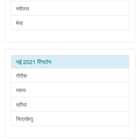
स्मीतल
मेघा
नई 2021 रिंगटोन
गौरीश
रसना
ध्रीधा
चित्रकेतु