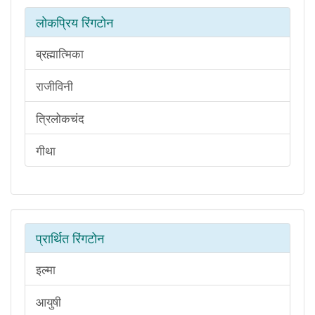
लोकप्रिय रिंगटोन
ब्रह्मात्मिका
राजीविनी
त्रिलोकचंद
गीथा
प्रार्थित रिंगटोन
इल्मा
आयुषी