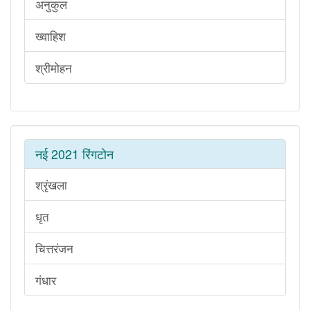
अनुकुल
ख्वाहिश
श्रीमोहन
नई 2021 रिंगटोन
श्रृंखला
धृत
चित्तरंजन
गंधार