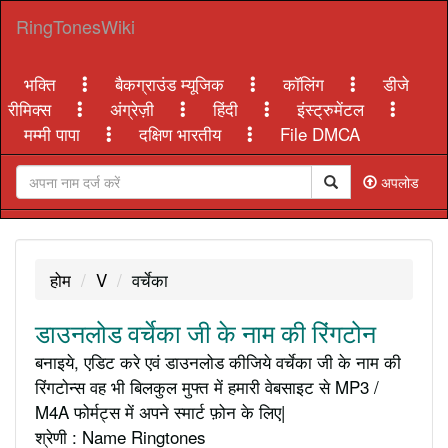
RingTonesWiki
भक्ति
बैकग्राउंड म्यूजिक
कॉलिंग
डीजे
रीमिक्स
अंग्रेज़ी
हिंदी
इंस्ट्रुमेंटल
मम्मी पापा
दक्षिण भारतीय
File DMCA
अपलोड
होम
V
वर्चेका
डाउनलोड वर्चेका जी के नाम की रिंगटोन
बनाइये, एडिट करे एवं डाउनलोड कीजिये वर्चेका जी के नाम की
रिंगटोन्स वह भी बिलकुल मुफ्त में हमारी वेबसाइट से MP3 /
M4A फोर्मट्स में अपने स्मार्ट फ़ोन के लिए|
श्रेणी : Name Ringtones