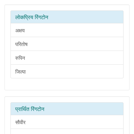
लोकप्रिय रिंगटोन
अक्षय
परितोष
रुपिन
जिल्पा
प्रार्थित रिंगटोन
सौवीर