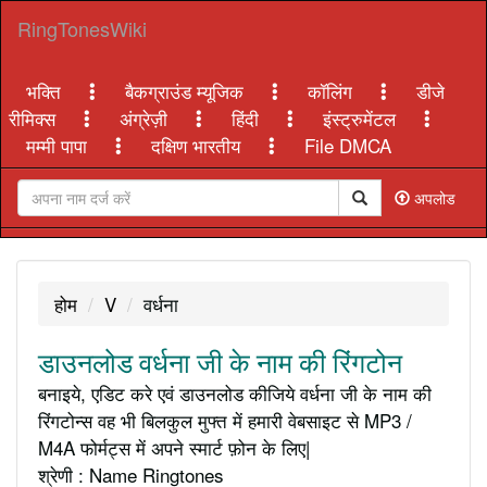
RingTonesWiki
भक्ति
बैकग्राउंड म्यूजिक
कॉलिंग
डीजे
रीमिक्स
अंग्रेज़ी
हिंदी
इंस्ट्रुमेंटल
मम्मी पापा
दक्षिण भारतीय
File DMCA
अपलोड
होम
V
वर्धना
डाउनलोड वर्धना जी के नाम की रिंगटोन
बनाइये, एडिट करे एवं डाउनलोड कीजिये वर्धना जी के नाम की
रिंगटोन्स वह भी बिलकुल मुफ्त में हमारी वेबसाइट से MP3 /
M4A फोर्मट्स में अपने स्मार्ट फ़ोन के लिए|
श्रेणी : Name Ringtones