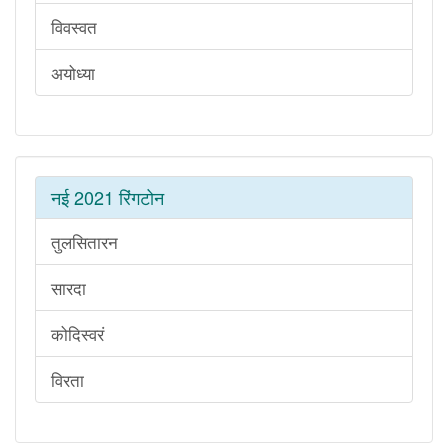
विवस्वत
अयोध्या
नई 2021 रिंगटोन
तुलसितारन
सारदा
कोदिस्वरं
विरता