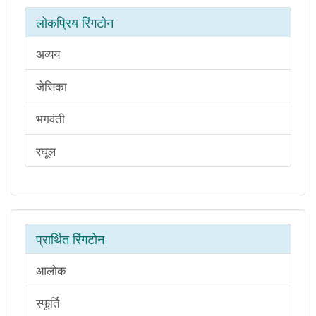
लोकप्रिय रिंगटोन
अव्यय
जेसिका
भगवंती
रघूल
प्रार्थित रिंगटोन
आलोक
स्फूर्ति