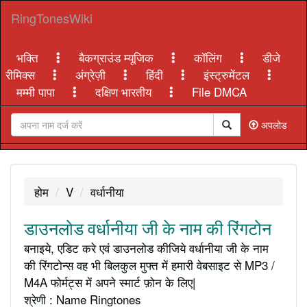
RingTonesWiki
भक्ति
बैकग्राउंड म्यूजिक
कॉलिंग
डीजे
रीमिक्स
अंग्रेज़ी
हिंदी
इंस्ट्रुमेंटल
मम्मी पापा
दक्षिण भारतीय
File DMCA
अपलोड
होम
V
वर्धानीया
डाउनलोड वर्धानीया जी के नाम की रिंगटोन
बनाइये, एडिट करे एवं डाउनलोड कीजिये वर्धानीया जी के नाम
की रिंगटोन्स वह भी बिलकुल मुफ्त में हमारी वेबसाइट से MP3 /
M4A फोर्मट्स में अपने स्मार्ट फ़ोन के लिए|
श्रेणी : Name Ringtones