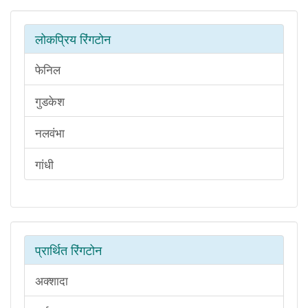
लोकप्रिय रिंगटोन
फेनिल
गुडकेश
नलवंभा
गांधी
प्रार्थित रिंगटोन
अक्शादा