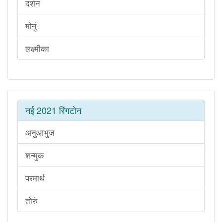
दर्शन
मोनुं
लक्ष्मीका
नई 2021 रिंगटोन
अनुआभुज
शन्मुक
परमार्थ
तोरुं