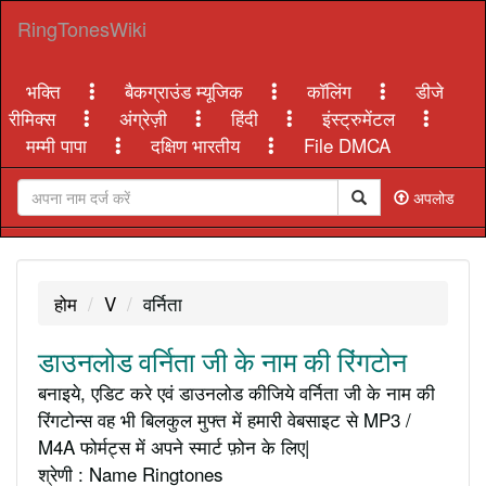
RingTonesWiki
भक्ति
बैकग्राउंड म्यूजिक
कॉलिंग
डीजे
रीमिक्स
अंग्रेज़ी
हिंदी
इंस्ट्रुमेंटल
मम्मी पापा
दक्षिण भारतीय
File DMCA
अपलोड
होम
V
वर्निता
डाउनलोड वर्निता जी के नाम की रिंगटोन
बनाइये, एडिट करे एवं डाउनलोड कीजिये वर्निता जी के नाम की
रिंगटोन्स वह भी बिलकुल मुफ्त में हमारी वेबसाइट से MP3 /
M4A फोर्मट्स में अपने स्मार्ट फ़ोन के लिए|
श्रेणी : Name Ringtones