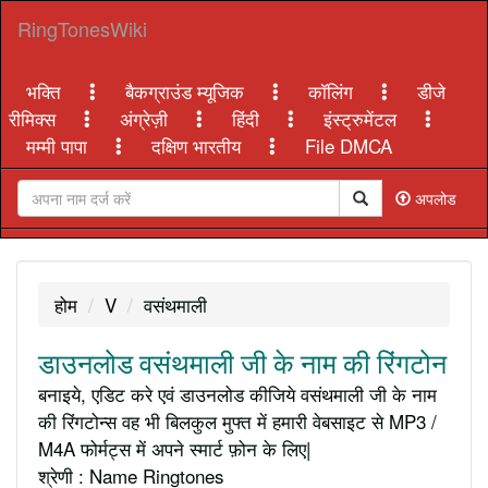
RingTonesWiki
भक्ति
बैकग्राउंड म्यूजिक
कॉलिंग
डीजे
रीमिक्स
अंग्रेज़ी
हिंदी
इंस्ट्रुमेंटल
मम्मी पापा
दक्षिण भारतीय
File DMCA
अपलोड
होम
V
वसंथमाली
डाउनलोड वसंथमाली जी के नाम की रिंगटोन
बनाइये, एडिट करे एवं डाउनलोड कीजिये वसंथमाली जी के नाम
की रिंगटोन्स वह भी बिलकुल मुफ्त में हमारी वेबसाइट से MP3 /
M4A फोर्मट्स में अपने स्मार्ट फ़ोन के लिए|
श्रेणी : Name Ringtones