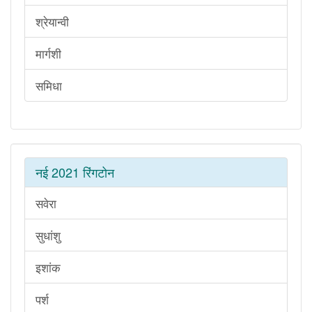
श्रेयान्वी
मार्गशी
समिधा
नई 2021 रिंगटोन
सवेरा
सुधांशु
इशांक
पर्श