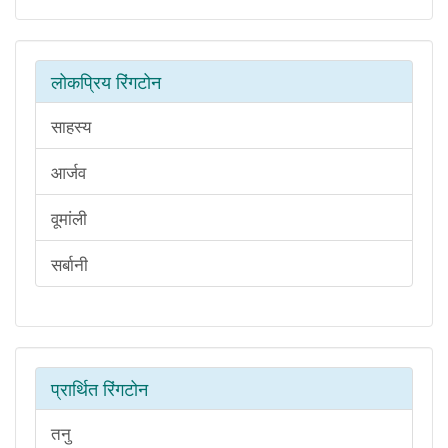
लोकप्रिय रिंगटोन
साहस्य
आर्जव
वूमांली
सर्बानी
प्रार्थित रिंगटोन
तनु