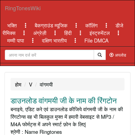
RingTonesWiki
भक्ति
बैकग्राउंड म्यूजिक
कॉलिंग
डीजे
रीमिक्स
अंग्रेज़ी
हिंदी
इंस्ट्रुमेंटल
मम्मी पापा
दक्षिण भारतीय
File DMCA
अपलोड
होम
V
वांगमयी
डाउनलोड वांगमयी जी के नाम की रिंगटोन
बनाइये, एडिट करे एवं डाउनलोड कीजिये वांगमयी जी के नाम की
रिंगटोन्स वह भी बिलकुल मुफ्त में हमारी वेबसाइट से MP3 /
M4A फोर्मट्स में अपने स्मार्ट फ़ोन के लिए|
श्रेणी : Name Ringtones