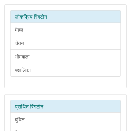
लोकप्रिय रिंगटोन
मेहल
चेतन
भीमबाला
पक्षालिका
प्रार्थित रिंगटोन
बुधिल