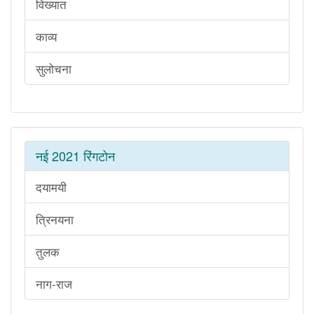
विख्यात
काव्य
सुलोचना
नई 2021 रिंगटोन
दयामयी
त्रिनयना
तुलक
नाग-राज