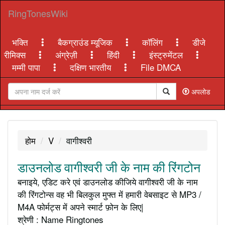
RingTonesWiki
भक्ति
बैकग्राउंड म्यूजिक
कॉलिंग
डीजे
रीमिक्स
अंग्रेज़ी
हिंदी
इंस्ट्रुमेंटल
मम्मी पापा
दक्षिण भारतीय
File DMCA
अपलोड
होम
V
वागीश्वरी
डाउनलोड वागीश्वरी जी के नाम की रिंगटोन
बनाइये, एडिट करे एवं डाउनलोड कीजिये वागीश्वरी जी के नाम
की रिंगटोन्स वह भी बिलकुल मुफ्त में हमारी वेबसाइट से MP3 /
M4A फोर्मट्स में अपने स्मार्ट फ़ोन के लिए|
श्रेणी : Name Ringtones