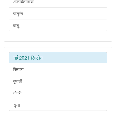
अकार्यतानाया
पांडुरंग
वाशु
नई 2021 रिंगटोन
सितारा
वृषाली
गोवरी
सृजा