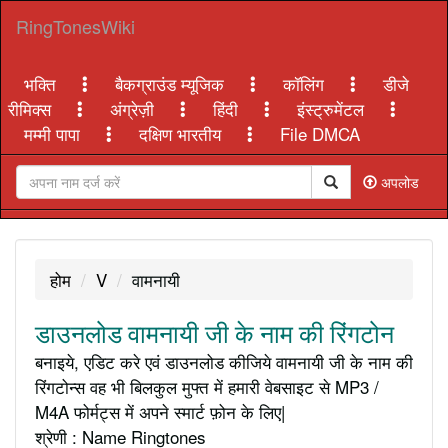
RingTonesWiki
भक्ति
बैकग्राउंड म्यूजिक
कॉलिंग
डीजे
रीमिक्स
अंग्रेज़ी
हिंदी
इंस्ट्रुमेंटल
मम्मी पापा
दक्षिण भारतीय
File DMCA
अपलोड
होम
V
वामनायी
डाउनलोड वामनायी जी के नाम की रिंगटोन
बनाइये, एडिट करे एवं डाउनलोड कीजिये वामनायी जी के नाम की
रिंगटोन्स वह भी बिलकुल मुफ्त में हमारी वेबसाइट से MP3 /
M4A फोर्मट्स में अपने स्मार्ट फ़ोन के लिए|
श्रेणी : Name Ringtones