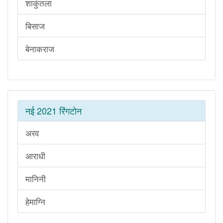
शाकुंतला
बिसाज
बेनाकराज
नई 2021 रिंगटोन
अरव
आराधी
मानिनी
हेमाग्नि