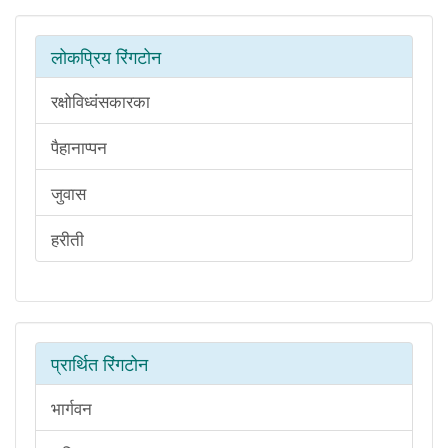
लोकप्रिय रिंगटोन
रक्षोविध्वंसकारका
पैहानाप्पन
जुवास
हरीती
प्रार्थित रिंगटोन
भार्गवन