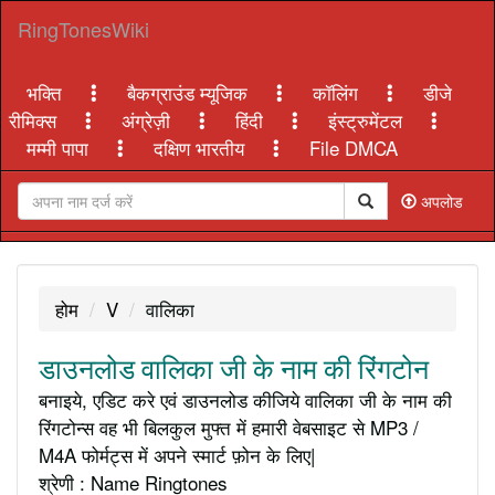
RingTonesWiki
भक्ति
बैकग्राउंड म्यूजिक
कॉलिंग
डीजे
रीमिक्स
अंग्रेज़ी
हिंदी
इंस्ट्रुमेंटल
मम्मी पापा
दक्षिण भारतीय
File DMCA
अपलोड
होम
V
वालिका
डाउनलोड वालिका जी के नाम की रिंगटोन
बनाइये, एडिट करे एवं डाउनलोड कीजिये वालिका जी के नाम की
रिंगटोन्स वह भी बिलकुल मुफ्त में हमारी वेबसाइट से MP3 /
M4A फोर्मट्स में अपने स्मार्ट फ़ोन के लिए|
श्रेणी : Name Ringtones