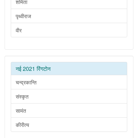
शमिता
पृथ्वीराज
वीर
नई 2021 रिंगटोन
चन्द्रकान्ति
संस्कृत
सामंत
कीरीत्य