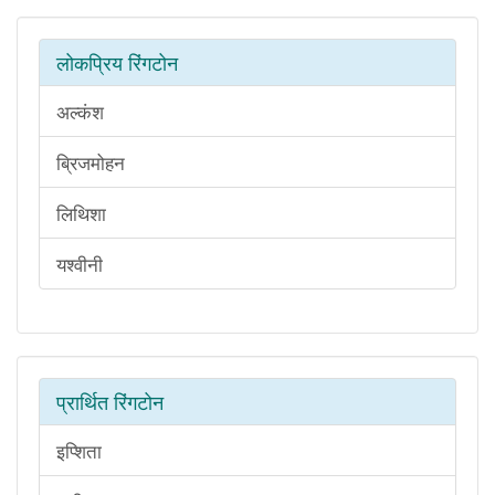
लोकप्रिय रिंगटोन
अल्कंश
ब्रिजमोहन
लिथिशा
यश्वीनी
प्रार्थित रिंगटोन
इप्शिता