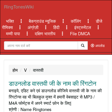
RingTonesWiki
भक्ति
बैकग्राउंड म्यूजिक
कॉलिंग
डीजे
रीमिक्स
अंग्रेज़ी
हिंदी
इंस्ट्रुमेंटल
मम्मी पापा
दक्षिण भारतीय
File DMCA
अपलोड
होम
V
वास्तवी
डाउनलोड वास्तवी जी के नाम की रिंगटोन
बनाइये, एडिट करे एवं डाउनलोड कीजिये वास्तवी जी के नाम की
रिंगटोन्स वह भी बिलकुल मुफ्त में हमारी वेबसाइट से MP3 /
M4A फोर्मट्स में अपने स्मार्ट फ़ोन के लिए|
श्रेणी : Name Ringtones