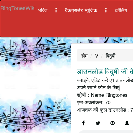
RingTonesWiki
भक्ति
बैकग्राउंड म्यूजिक
कॉलिंग
होम
V
विदुषी
डाउनलोड विदुषी जी क
बनाइये, एडिट करे एवं डाउनलोड 
अपने स्मार्ट फ़ोन के लिए|
श्रेणी : Name Ringtones
पृष्ठ-अवलोकन: 70
आजतक की कुल डाउनलोड : 7