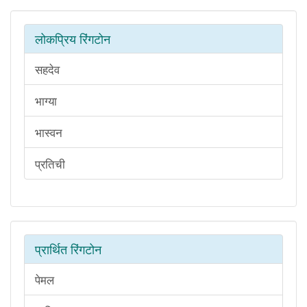
लोकप्रिय रिंगटोन
सहदेव
भाग्या
भास्वन
प्रतिची
प्रार्थित रिंगटोन
पेमल