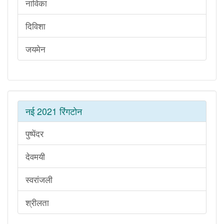
नाविका
दिविशा
जयमेन
नई 2021 रिंगटोन
पुष्पेंदर
देवमयी
स्वरांजली
श्रीलता