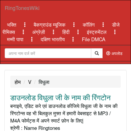
RingTonesWiki
भक्ति
बैकग्राउंड म्यूजिक
कॉलिंग
डीजे
रीमिक्स
अंग्रेज़ी
हिंदी
इंस्ट्रुमेंटल
मम्मी पापा
दक्षिण भारतीय
File DMCA
अपलोड
होम
V
विधुला
डाउनलोड विधुला जी के नाम की रिंगटोन
बनाइये, एडिट करे एवं डाउनलोड कीजिये विधुला जी के नाम की
रिंगटोन्स वह भी बिलकुल मुफ्त में हमारी वेबसाइट से MP3 /
M4A फोर्मट्स में अपने स्मार्ट फ़ोन के लिए|
श्रेणी : Name Ringtones