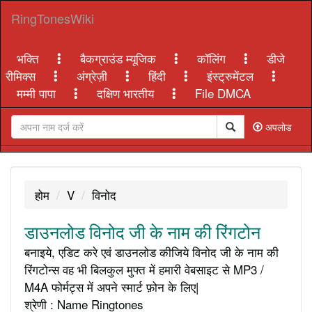
RingTonesWiki
भक्ति
बैकग्राउंड म्यूजिक
कॉलिंग
डीजे
रीमिक्स
अंग्रेज़ी
हिंदी
इंस्ट्रुमेंटल
मम्मी पापा
दक्षिण भारतीय
File DMCA
अपलोड
होम
V
विनोद
डाउनलोड विनोद जी के नाम की रिंगटोन
बनाइये, एडिट करे एवं डाउनलोड कीजिये विनोद जी के नाम की
रिंगटोन्स वह भी बिलकुल मुफ्त में हमारी वेबसाइट से MP3 /
M4A फोर्मट्स में अपने स्मार्ट फ़ोन के लिए|
श्रेणी : Name Ringtones