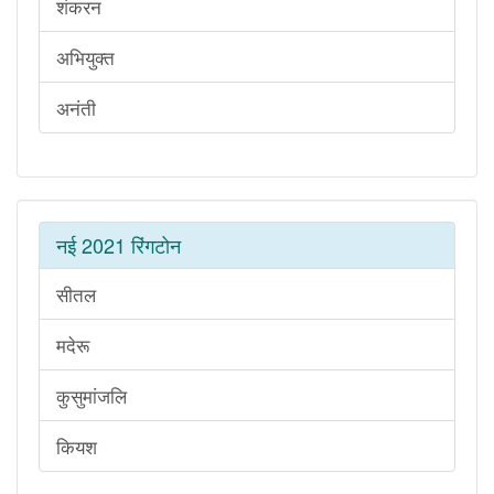
शंकरन
अभियुक्त
अनंती
नई 2021 रिंगटोन
सीतल
मदेरू
कुसुमांजलि
कियश