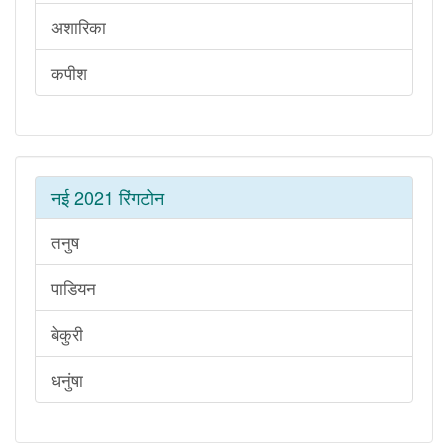
अशारिका
कपीश
नई 2021 रिंगटोन
तनुष
पाडियन
बेकुरी
धनुंषा