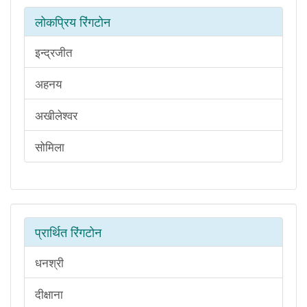
लोकप्रिय रिंगटोन
इन्द्रजीत
अहनय
अखीलेश्वर
सोमिला
प्रार्थित रिंगटोन
धनश्री
दीक्षाना