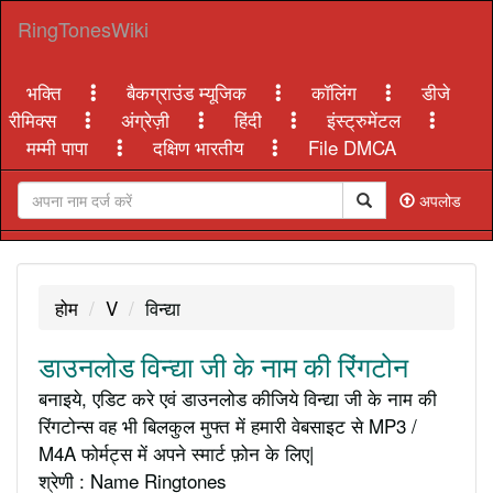
RingTonesWiki
भक्ति
बैकग्राउंड म्यूजिक
कॉलिंग
डीजे
रीमिक्स
अंग्रेज़ी
हिंदी
इंस्ट्रुमेंटल
मम्मी पापा
दक्षिण भारतीय
File DMCA
अपलोड
होम
V
विन्द्या
डाउनलोड विन्द्या जी के नाम की रिंगटोन
बनाइये, एडिट करे एवं डाउनलोड कीजिये विन्द्या जी के नाम की
रिंगटोन्स वह भी बिलकुल मुफ्त में हमारी वेबसाइट से MP3 /
M4A फोर्मट्स में अपने स्मार्ट फ़ोन के लिए|
श्रेणी : Name Ringtones