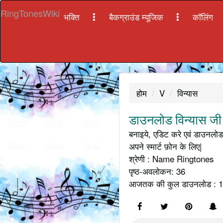
RingTonesWiki
भक्ति
बैकग्राउंड म्यूजिक
कॉलिंग
होम
V
विन्यास
डाउनलोड विन्यास जी 
बनाइये, एडिट करे एवं डाउनलोड 
अपने स्मार्ट फ़ोन के लिए|
श्रेणी : Name Ringtones
पृष्ठ-अवलोकन: 36
आजतक की कुल डाउनलोड : 