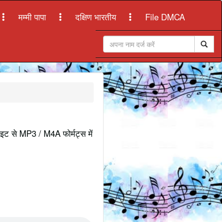
मम्मी पापा
दक्षिण भारतीय
File DMCA
साइट से MP3 / M4A फोर्मट्स में