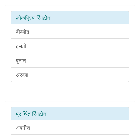
लोकप्रिय रिंगटोन
दीव्जोत
हसंती
पुनान
अरुजा
प्रार्थित रिंगटोन
अवनीश