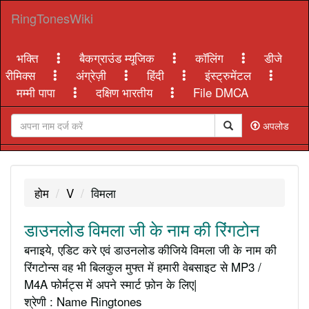
RingTonesWiki
भक्ति
बैकग्राउंड म्यूजिक
कॉलिंग
डीजे
रीमिक्स
अंग्रेज़ी
हिंदी
इंस्ट्रुमेंटल
मम्मी पापा
दक्षिण भारतीय
File DMCA
अपलोड
होम
V
विमला
डाउनलोड विमला जी के नाम की रिंगटोन
बनाइये, एडिट करे एवं डाउनलोड कीजिये विमला जी के नाम की
रिंगटोन्स वह भी बिलकुल मुफ्त में हमारी वेबसाइट से MP3 /
M4A फोर्मट्स में अपने स्मार्ट फ़ोन के लिए|
श्रेणी : Name Ringtones