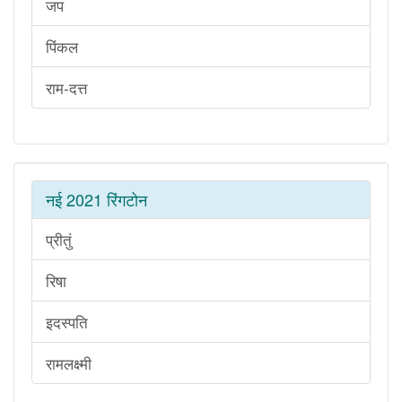
जप
पिंकल
राम-दत्त
नई 2021 रिंगटोन
प्रीतुं
रिषा
इदस्पति
रामलक्ष्मी