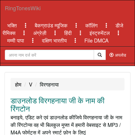
RingTonesWiki
भक्ति
बैकग्राउंड म्यूजिक
कॉलिंग
डीजे
रीमिक्स
अंग्रेज़ी
हिंदी
इंस्ट्रुमेंटल
मम्मी पापा
दक्षिण भारतीय
File DMCA
अपलोड
होम
V
विरगहनाया
डाउनलोड विरगहनाया जी के नाम की
रिंगटोन
बनाइये, एडिट करे एवं डाउनलोड कीजिये विरगहनाया जी के नाम
की रिंगटोन्स वह भी बिलकुल मुफ्त में हमारी वेबसाइट से MP3 /
M4A फोर्मट्स में अपने स्मार्ट फ़ोन के लिए|