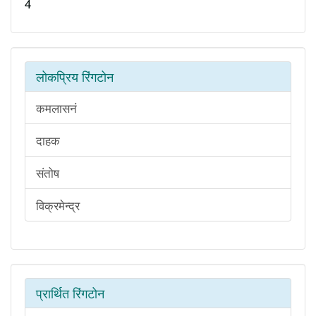
4
लोकप्रिय रिंगटोन
कमलासनं
दाहक
संतोष
विक्रमेन्द्र
प्रार्थित रिंगटोन