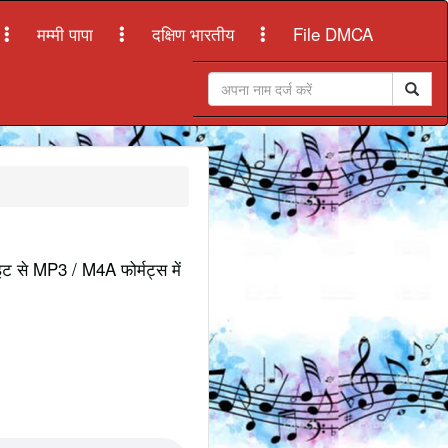
मम्मी पापा
दक्षिण भारतीय
File DMCA
ाइट से MP3 / M4A फोर्मट्स में