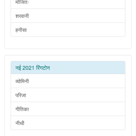
मोजितः
शरवानी
हनीसा
नई 2021 रिंगटोन
व्योमिनी
परिजा
गीतिका
नीथी