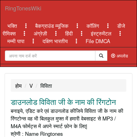
RingTonesWiki
भक्ति
बैकग्राउंड म्यूजिक
कॉलिंग
डीजे
रीमिक्स
अंग्रेज़ी
हिंदी
इंस्ट्रुमेंटल
मम्मी पापा
दक्षिण भारतीय
File DMCA
अपलोड
होम
V
विविता
डाउनलोड विविता जी के नाम की रिंगटोन
बनाइये, एडिट करे एवं डाउनलोड कीजिये विविता जी के नाम की
रिंगटोन्स वह भी बिलकुल मुफ्त में हमारी वेबसाइट से MP3 /
M4A फोर्मट्स में अपने स्मार्ट फ़ोन के लिए|
श्रेणी : Name Ringtones