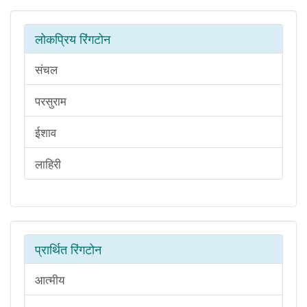
लोकप्रिय रिंगटोन
संचल
परसुराम
ईशाव
लाहिरी
प्रार्थित रिंगटोन
आत्मीय