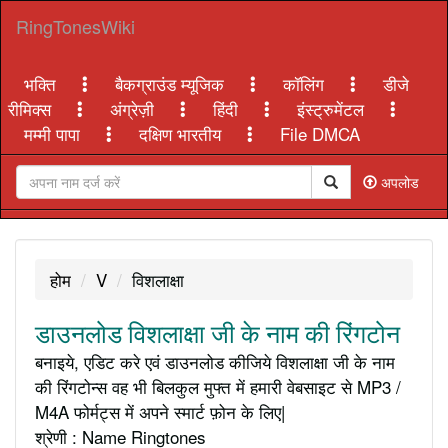
RingTonesWiki
भक्ति
बैकग्राउंड म्यूजिक
कॉलिंग
डीजे
रीमिक्स
अंग्रेज़ी
हिंदी
इंस्ट्रुमेंटल
मम्मी पापा
दक्षिण भारतीय
File DMCA
अपलोड
होम
V
विशलाक्षा
डाउनलोड विशलाक्षा जी के नाम की रिंगटोन
बनाइये, एडिट करे एवं डाउनलोड कीजिये विशलाक्षा जी के नाम
की रिंगटोन्स वह भी बिलकुल मुफ्त में हमारी वेबसाइट से MP3 /
M4A फोर्मट्स में अपने स्मार्ट फ़ोन के लिए|
श्रेणी : Name Ringtones