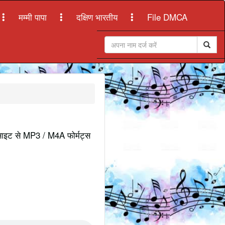
मम्मी पापा
दक्षिण भारतीय
File DMCA
ेबसाइट से MP3 / M4A फोर्मट्स