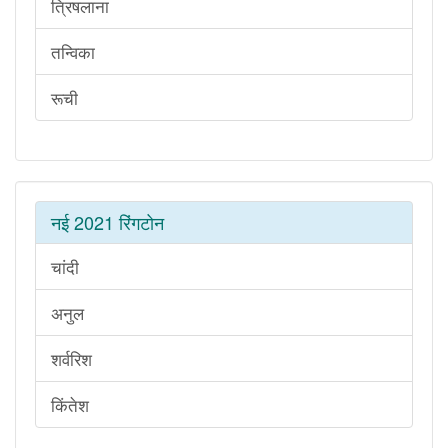
त्रिषलाना
तन्विका
रूची
नई 2021 रिंगटोन
चांदी
अनुल
शर्वरिश
किंतेश