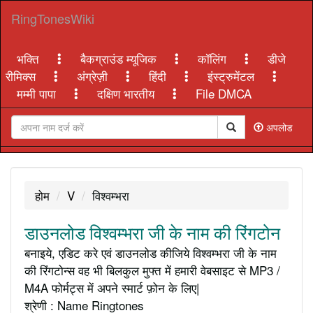
RingTonesWiki
भक्ति
बैकग्राउंड म्यूजिक
कॉलिंग
डीजे
रीमिक्स
अंग्रेज़ी
हिंदी
इंस्ट्रुमेंटल
मम्मी पापा
दक्षिण भारतीय
File DMCA
अपलोड
होम
V
विश्वम्भरा
डाउनलोड विश्वम्भरा जी के नाम की रिंगटोन
बनाइये, एडिट करे एवं डाउनलोड कीजिये विश्वम्भरा जी के नाम
की रिंगटोन्स वह भी बिलकुल मुफ्त में हमारी वेबसाइट से MP3 /
M4A फोर्मट्स में अपने स्मार्ट फ़ोन के लिए|
श्रेणी : Name Ringtones