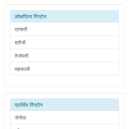
लोकप्रिय रिंगटोन
त्रयाती
श्रीजी
तेजोवती
महाकाली
प्रार्थित रिंगटोन
जेनीता