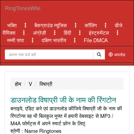
RingTonesWiki
भक्ति
बैकग्राउंड म्यूजिक
कॉलिंग
डीजे
रीमिक्स
अंग्रेज़ी
हिंदी
इंस्ट्रुमेंटल
मम्मी पापा
दक्षिण भारतीय
File DMCA
अपलोड
होम
V
विषाप्री
डाउनलोड विषाप्री जी के नाम की रिंगटोन
बनाइये, एडिट करे एवं डाउनलोड कीजिये विषाप्री जी के नाम की
रिंगटोन्स वह भी बिलकुल मुफ्त में हमारी वेबसाइट से MP3 /
M4A फोर्मट्स में अपने स्मार्ट फ़ोन के लिए|
श्रेणी : Name Ringtones