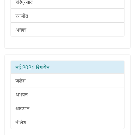
हरिप्रसाद
रणजीत
अन्हार
नई 2021 रिंगटोन
जलेश
अभयन
आख्यान
नीलेश