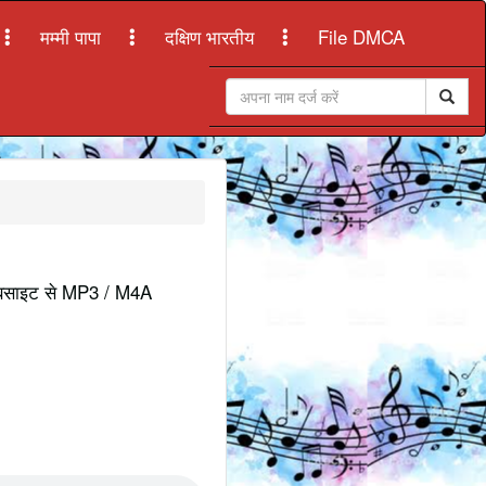
मम्मी पापा
दक्षिण भारतीय
File DMCA
ी वेबसाइट से MP3 / M4A