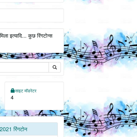
िला इत्यादि... कुछ रिंगटोन्स
साइट मॉडरेटर
4
2021 रिंगटोन