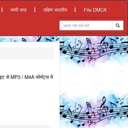
मम्मी पापा
दक्षिण भारतीय
File DMCA
ाइट से MP3 / M4A फोर्मट्स में