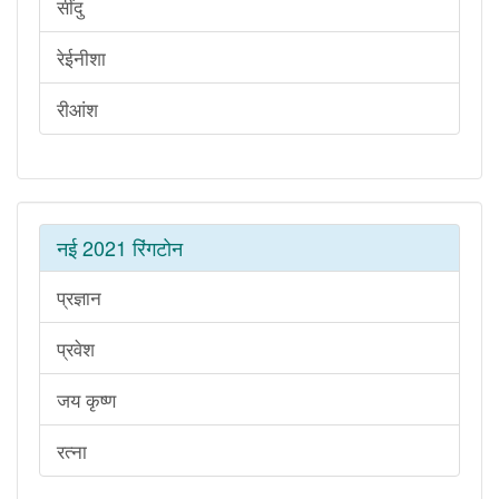
सींदु
रेईनीशा
रीआंश
नई 2021 रिंगटोन
प्रज्ञान
प्रवेश
जय कृष्ण
रत्ना