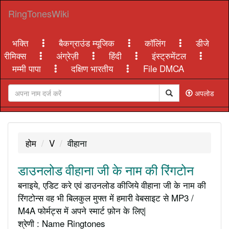
RingTonesWiki
भक्ति
बैकग्राउंड म्यूजिक
कॉलिंग
डीजे
रीमिक्स
अंग्रेज़ी
हिंदी
इंस्ट्रुमेंटल
मम्मी पापा
दक्षिण भारतीय
File DMCA
अपलोड
होम
V
वीहाना
डाउनलोड वीहाना जी के नाम की रिंगटोन
बनाइये, एडिट करे एवं डाउनलोड कीजिये वीहाना जी के नाम की
रिंगटोन्स वह भी बिलकुल मुफ्त में हमारी वेबसाइट से MP3 /
M4A फोर्मट्स में अपने स्मार्ट फ़ोन के लिए|
श्रेणी : Name Ringtones