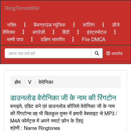
RingTonesWiki
भक्ति
बैकग्राउंड म्यूजिक
कॉलिंग
डीजे
रीमिक्स
अंग्रेज़ी
हिंदी
इंस्ट्रुमेंटल
मम्मी पापा
दक्षिण भारतीय
File DMCA
अपलोड
होम
V
वेरोनिका
डाउनलोड वेरोनिका जी के नाम की रिंगटोन
बनाइये, एडिट करे एवं डाउनलोड कीजिये वेरोनिका जी के नाम
की रिंगटोन्स वह भी बिलकुल मुफ्त में हमारी वेबसाइट से MP3 /
M4A फोर्मट्स में अपने स्मार्ट फ़ोन के लिए|
श्रेणी : Name Ringtones