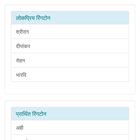
लोकप्रिय रिंगटोन
श्रीराग
दीपांकर
रोहन
भारवि
प्रार्थित रिंगटोन
अही