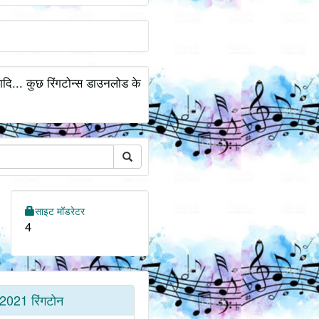
ादि... कुछ रिंगटोन्स डाउनलोड के
साइट मॉडरेटर
4
2021 रिंगटोन