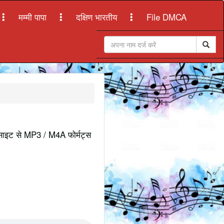
मम्मी पापा
दक्षिण भारतीय
File DMCA
ेबसाइट से MP3 / M4A फोर्मट्स