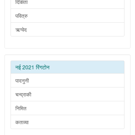
दिक्षिता
पवित्रु
ऋग्वेद
नई 2021 रिंगटोन
पादनुनी
चन्द्राकी
निमित
कताव्या