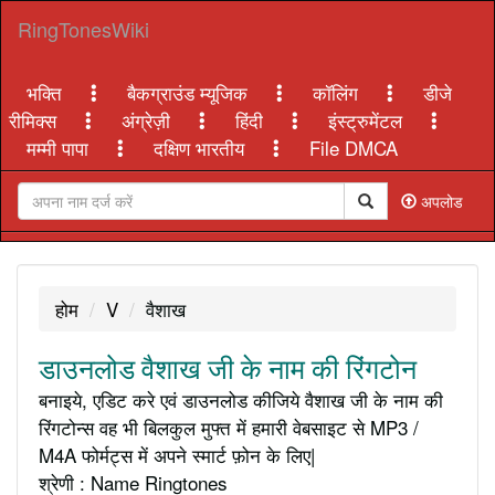
RingTonesWiki
भक्ति
बैकग्राउंड म्यूजिक
कॉलिंग
डीजे
रीमिक्स
अंग्रेज़ी
हिंदी
इंस्ट्रुमेंटल
मम्मी पापा
दक्षिण भारतीय
File DMCA
अपलोड
होम
V
वैशाख
डाउनलोड वैशाख जी के नाम की रिंगटोन
बनाइये, एडिट करे एवं डाउनलोड कीजिये वैशाख जी के नाम की
रिंगटोन्स वह भी बिलकुल मुफ्त में हमारी वेबसाइट से MP3 /
M4A फोर्मट्स में अपने स्मार्ट फ़ोन के लिए|
श्रेणी : Name Ringtones