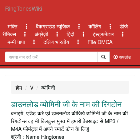
RingTonesWiki
भक्ति
बैकग्राउंड म्यूजिक
कॉलिंग
डीजे
रीमिक्स
अंग्रेज़ी
हिंदी
इंस्ट्रुमेंटल
मम्मी पापा
दक्षिण भारतीय
File DMCA
अपलोड
होम
V
व्योमिनी
डाउनलोड व्योमिनी जी के नाम की रिंगटोन
बनाइये, एडिट करे एवं डाउनलोड कीजिये व्योमिनी जी के नाम की
रिंगटोन्स वह भी बिलकुल मुफ्त में हमारी वेबसाइट से MP3 /
M4A फोर्मट्स में अपने स्मार्ट फ़ोन के लिए|
श्रेणी : Name Ringtones