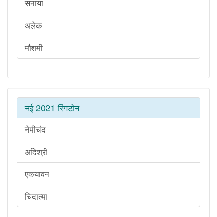
सनाया
अलेक
मौशमी
नई 2021 रिंगटोन
नेमीचंद
अदिश्री
एकयावन
चिदात्मा