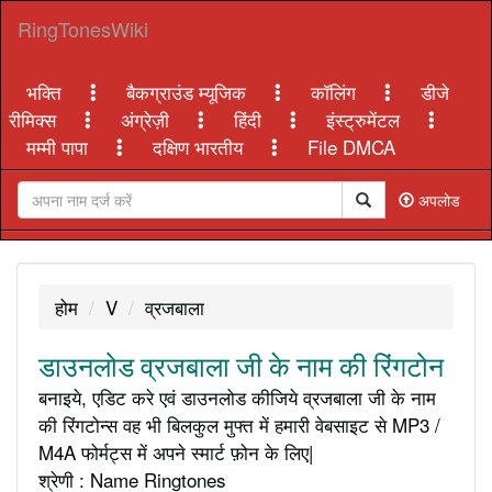
RingTonesWiki
भक्ति
बैकग्राउंड म्यूजिक
कॉलिंग
डीजे
रीमिक्स
अंग्रेज़ी
हिंदी
इंस्ट्रुमेंटल
मम्मी पापा
दक्षिण भारतीय
File DMCA
अपलोड
होम
V
व्रजबाला
डाउनलोड व्रजबाला जी के नाम की रिंगटोन
बनाइये, एडिट करे एवं डाउनलोड कीजिये व्रजबाला जी के नाम
की रिंगटोन्स वह भी बिलकुल मुफ्त में हमारी वेबसाइट से MP3 /
M4A फोर्मट्स में अपने स्मार्ट फ़ोन के लिए|
श्रेणी : Name Ringtones