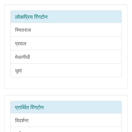
लोकप्रिय रिंगटोन
स्मितराज
प्रवाल
मेधानीधी
भूमां
प्रार्थित रिंगटोन
विदर्शना