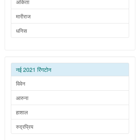
अकिता
मारीराज
धनिस
नई 2021 रिंगटोन
विवेन
आरुना
हाशाल
रुद्रप्रिय