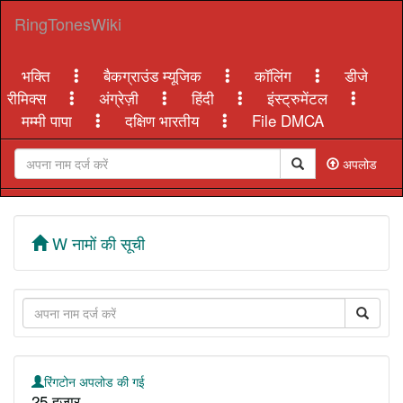
RingTonesWiki
भक्ति
बैकग्राउंड म्यूजिक
कॉलिंग
डीजे
रीमिक्स
अंग्रेज़ी
हिंदी
इंस्ट्रुमेंटल
मम्मी पापा
दक्षिण भारतीय
File DMCA
अपलोड
W नामों की सूची
रिंगटोन अपलोड की गई
25 हज़ार