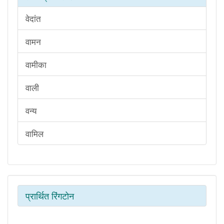
वेदांत
वामन
वामीका
वाली
वन्य
वामिल
प्रार्थित रिंगटोन