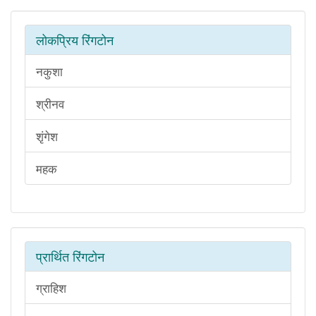
लोकप्रिय रिंगटोन
नकुशा
श्रीनव
शृंगेश
महक
प्रार्थित रिंगटोन
ग्राहिश