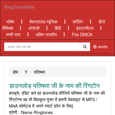
RingTonesWiki
भक्ति
बैकग्राउंड म्यूजिक
कॉलिंग
डीजे
रीमिक्स
अंग्रेज़ी
हिंदी
इंस्ट्रुमेंटल
मम्मी पापा
दक्षिण भारतीय
File DMCA
अपलोड
होम
Y
यतिषमा
डाउनलोड यतिषमा जी के नाम की रिंगटोन
बनाइये, एडिट करे एवं डाउनलोड कीजिये यतिषमा जी के नाम की
रिंगटोन्स वह भी बिलकुल मुफ्त में हमारी वेबसाइट से MP3 /
M4A फोर्मट्स में अपने स्मार्ट फ़ोन के लिए|
श्रेणी : Name Ringtones