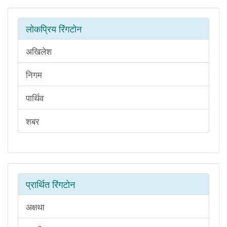
लोकप्रिय रिंगटोन
अखिलेश
निगम
पार्थिव
शबर
प्रार्थित रिंगटोन
अक्षथा