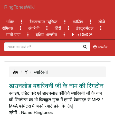
RingTonesWiki
भक्ति
बैकग्राउंड म्यूजिक
कॉलिंग
डीजे
रीमिक्स
अंग्रेज़ी
हिंदी
इंस्ट्रुमेंटल
मम्मी पापा
दक्षिण भारतीय
File DMCA
अपलोड
होम
Y
यशस्विनी
डाउनलोड यशस्विनी जी के नाम की रिंगटोन
बनाइये, एडिट करे एवं डाउनलोड कीजिये यशस्विनी जी के नाम
की रिंगटोन्स वह भी बिलकुल मुफ्त में हमारी वेबसाइट से MP3 /
M4A फोर्मट्स में अपने स्मार्ट फ़ोन के लिए|
श्रेणी : Name Ringtones