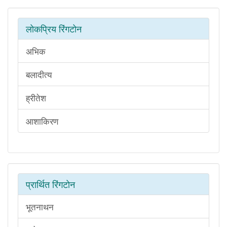
लोकप्रिय रिंगटोन
अभिक
बलादीत्य
ह्रीतेश
आशाकिरण
प्रार्थित रिंगटोन
भूतनाथन