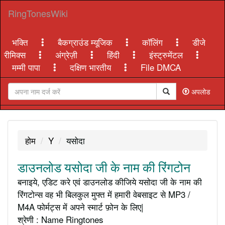
RingTonesWiki
भक्ति
बैकग्राउंड म्यूजिक
कॉलिंग
डीजे
रीमिक्स
अंग्रेज़ी
हिंदी
इंस्ट्रुमेंटल
मम्मी पापा
दक्षिण भारतीय
File DMCA
अपलोड
होम
Y
यसोदा
डाउनलोड यसोदा जी के नाम की रिंगटोन
बनाइये, एडिट करे एवं डाउनलोड कीजिये यसोदा जी के नाम की
रिंगटोन्स वह भी बिलकुल मुफ्त में हमारी वेबसाइट से MP3 /
M4A फोर्मट्स में अपने स्मार्ट फ़ोन के लिए|
श्रेणी : Name Ringtones