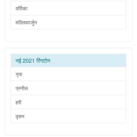
वर्तिका
मल्लिकार्जुन
नई 2021 रिंगटोन
नृपा
प्रनील
हरी
वृसन