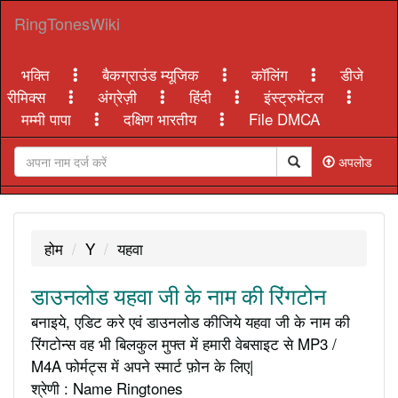
RingTonesWiki
भक्ति
बैकग्राउंड म्यूजिक
कॉलिंग
डीजे
रीमिक्स
अंग्रेज़ी
हिंदी
इंस्ट्रुमेंटल
मम्मी पापा
दक्षिण भारतीय
File DMCA
अपलोड
होम
Y
यहवा
डाउनलोड यहवा जी के नाम की रिंगटोन
बनाइये, एडिट करे एवं डाउनलोड कीजिये यहवा जी के नाम की
रिंगटोन्स वह भी बिलकुल मुफ्त में हमारी वेबसाइट से MP3 /
M4A फोर्मट्स में अपने स्मार्ट फ़ोन के लिए|
श्रेणी : Name Ringtones