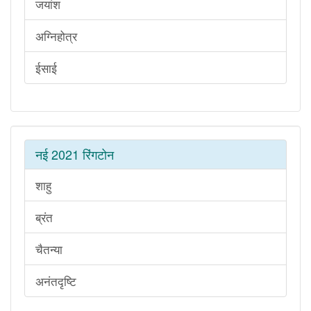
जयांश
अग्निहोत्र
ईसाई
नई 2021 रिंगटोन
शाहु
ब्रंत
चैतन्या
अनंतदृष्टि