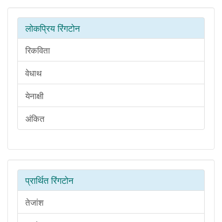
लोकप्रिय रिंगटोन
रिकविता
वेधाथ
येनाक्षी
अंकित
प्रार्थित रिंगटोन
तेजांश