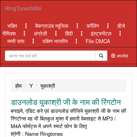
RingTonesWiki
भक्ति
बैकग्राउंड म्यूजिक
कॉलिंग
डीजे
रीमिक्स
अंग्रेज़ी
हिंदी
इंस्ट्रुमेंटल
मम्मी पापा
दक्षिण भारतीय
File DMCA
अपलोड
होम
Y
युकाश्री
डाउनलोड युकाश्री जी के नाम की रिंगटोन
बनाइये, एडिट करे एवं डाउनलोड कीजिये युकाश्री जी के नाम की
रिंगटोन्स वह भी बिलकुल मुफ्त में हमारी वेबसाइट से MP3 /
M4A फोर्मट्स में अपने स्मार्ट फ़ोन के लिए|
श्रेणी : Name Ringtones