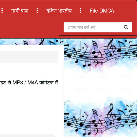
मम्मी पापा
दक्षिण भारतीय
File DMCA
साइट से MP3 / M4A फोर्मट्स में