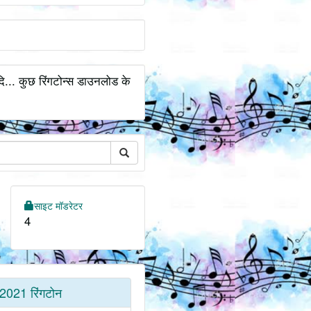
दि... कुछ रिंगटोन्स डाउनलोड के
साइट मॉडरेटर
4
2021 रिंगटोन