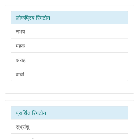
लोकप्रिय रिंगटोन
नभय
महक
अराह
वाची
प्रार्थित रिंगटोन
सुभ्रांशु