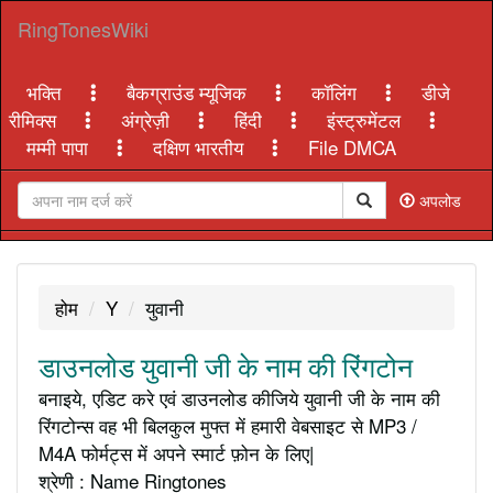
RingTonesWiki
भक्ति
बैकग्राउंड म्यूजिक
कॉलिंग
डीजे
रीमिक्स
अंग्रेज़ी
हिंदी
इंस्ट्रुमेंटल
मम्मी पापा
दक्षिण भारतीय
File DMCA
अपलोड
होम
Y
युवानी
डाउनलोड युवानी जी के नाम की रिंगटोन
बनाइये, एडिट करे एवं डाउनलोड कीजिये युवानी जी के नाम की
रिंगटोन्स वह भी बिलकुल मुफ्त में हमारी वेबसाइट से MP3 /
M4A फोर्मट्स में अपने स्मार्ट फ़ोन के लिए|
श्रेणी : Name Ringtones