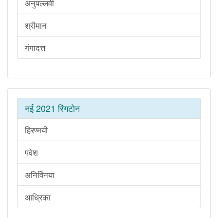
अनुपल्लवी
श्रीमान
गंगादत्त
नई 2021 रिंगटोन
हिरण्मयी
पवेश
अनिर्विनया
आध्रिका