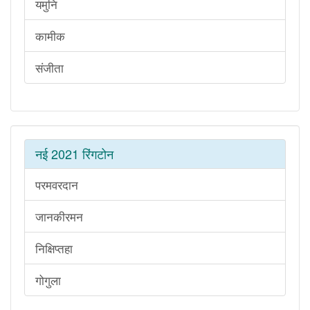
यमुनि
कामीक
संजीता
नई 2021 रिंगटोन
परमवरदान
जानकीरमन
निक्षिप्तहा
गोगुला