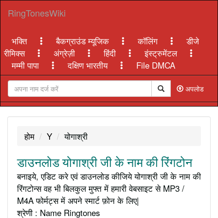
RingTonesWiki
भक्ति
बैकग्राउंड म्यूजिक
कॉलिंग
डीजे
रीमिक्स
अंग्रेज़ी
हिंदी
इंस्ट्रुमेंटल
मम्मी पापा
दक्षिण भारतीय
File DMCA
अपलोड
होम
Y
योगाश्री
डाउनलोड योगाश्री जी के नाम की रिंगटोन
बनाइये, एडिट करे एवं डाउनलोड कीजिये योगाश्री जी के नाम की
रिंगटोन्स वह भी बिलकुल मुफ्त में हमारी वेबसाइट से MP3 /
M4A फोर्मट्स में अपने स्मार्ट फ़ोन के लिए|
श्रेणी : Name Ringtones